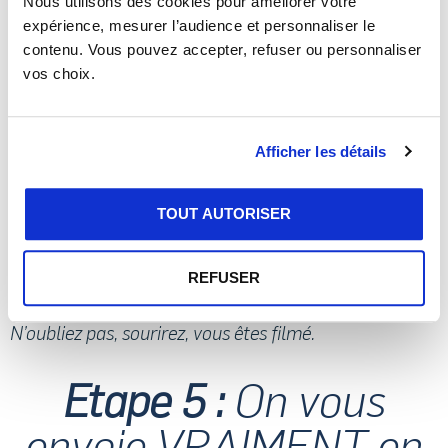
Nous utilisons des cookies pour améliorer votre
expérience, mesurer l’audience et personnaliser le
contenu. Vous pouvez accepter, refuser ou personnaliser
vos choix.
Afficher les détails
Dernier check des signaux avant de rentrer dans le
tunnel, et c’est à vous de jouer, allongez vous sur le
TOUT AUTORISER
flux d’air accompagné par votre moniteur, laissez
vous guider, détendez vous et surtout amusez vous !
REFUSER
Ça y est vous voler, pour de vrai !
N’oubliez pas, sourirez, vous êtes filmé.
Etape 5 :
On vous
envoie VRAIMENT en