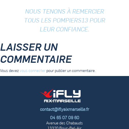
NOUS TENONS À REMERCIER
TOUS LES POMPIERS13 POUR
LEUR CONFIANCE.
LAISSER UN
COMMENTAIRE
Vous devez
vous connecter
pour publier un commentaire.
contact@iflyaixmarseille.fr
04 65 07 09 60
Avenue des Chabauds
13320 Bouc-Bel-Air