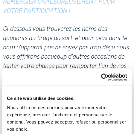
REMERCIER CHALEUREUSEMENT POUR
VOTRE PARTICIPATION !
Ci-dessous vous trouverez les noms des
gagnants du tirage au sort, et pour ceux dont le
nom n’apparaît pas ne soyez pas trop déçu nous
vous offrirons beaucoup d’autres occasions de
tenter votre chance pour remporter l’un de nos
produits
Les heureux gagnants ont été contacté par mail
Ce site web utilise des cookies.
le 28 Février 2022.
Nous utilisons des cookies pour améliorer votre
expérience, mesurer l’audience et personnaliser le
contenu. Vous pouvez accepter, refuser ou personnaliser
Nos heureux gagnants sont :
vos choix.