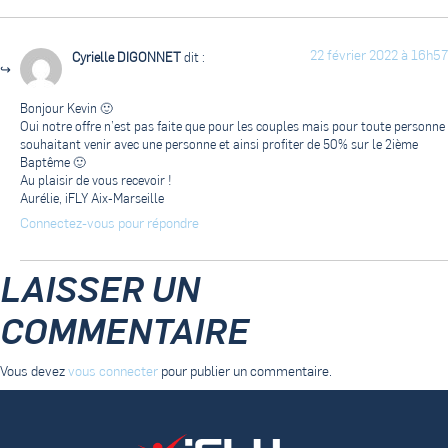
22 février 2022 à 16h57
Cyrielle DIGONNET
dit :
Bonjour Kevin 🙂
Oui notre offre n’est pas faite que pour les couples mais pour toute personne
souhaitant venir avec une personne et ainsi profiter de 50% sur le 2ième
Baptême 🙂
Au plaisir de vous recevoir !
Aurélie, iFLY Aix-Marseille
Connectez-vous pour répondre
LAISSER UN
COMMENTAIRE
Vous devez
vous connecter
pour publier un commentaire.