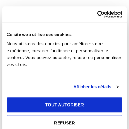
Ce site web utilise des cookies.
Nous utilisons des cookies pour améliorer votre
expérience, mesurer l’audience et personnaliser le
contenu. Vous pouvez accepter, refuser ou personnaliser
vos choix.
★★★★★
Afficher les détails
"Très belle expérience ! L'équipe a été ravie de
l'organisation et de l'accueil d'I FLY Marseille...Bouc
bel air (Aurélie a assuré ! ). La salle était parfaite. Le
TOUT AUTORISER
petit déjeuner plutôt pas mal...il aurait été bien qu'une
cafetière soit mise à disposition pour répondre aux
besoins caféinés des collaborateurs 🙂 Le repas à La
REFUSER
terrasse rapide et efficace. Et que dire de l'activité !