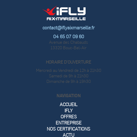
contact@iflyaixmarseille.fr
04 65 07 09 60
Avenue des Chabauds
13320 Bouc-Bel-Air
HORAIRE D’OUVERTURE
Mercredi au Vendredi de 12h à 21h30
Samedi de 9h à 21h30
Dimanche de 9h à 19h30
NAVIGATION
ACCUEIL
IFLY
OFFRES
ENTREPRISE
NOS CERTIFICATIONS
ACTU