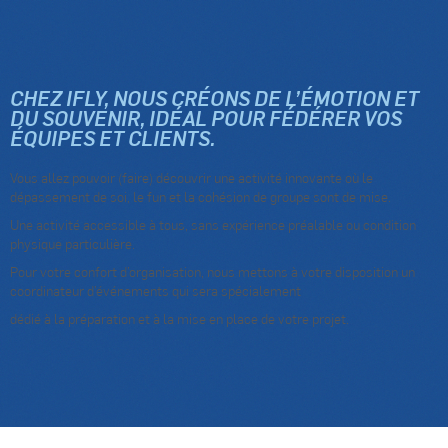
CHEZ IFLY, NOUS CRÉONS DE L’ÉMOTION ET
DU SOUVENIR, IDÉAL POUR FÉDÉRER VOS
ÉQUIPES ET CLIENTS.
Vous allez pouvoir (faire) découvrir une activité innovante où le
dépassement de soi, le fun et la cohésion de groupe sont de mise.
Une activité accessible à tous, sans expérience préalable ou condition
physique particulière.
Pour votre confort d’organisation, nous mettons à votre disposition un
coordinateur d’événements qui sera spécialement
dédié à la préparation et à la mise en place de votre projet.