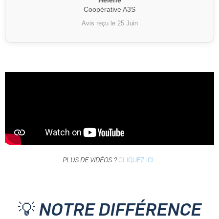
Helène
Coopérative A3S
Avis reçu le 25 Juin
PLUS DE VIDÉOS ?
CLIQUEZ ICI.
💡 NOTRE DIFFÉRENCE