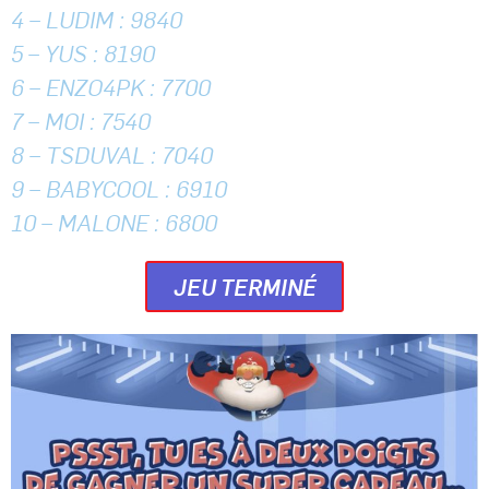
4 – LUDIM : 9840
5 – YUS : 8190
6 – ENZO4PK : 7700
7 – MOI : 7540
8 – TSDUVAL : 7040
9 – BABYCOOL : 6910
10 – MALONE : 6800
JEU TERMINÉ