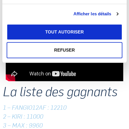
8\. BAPTEME DÉCOUVERTE
9\. BAPTEME ENFANT
Afficher les détails
10\. CASQUETTE
TOUT AUTORISER
REFUSER
La liste des gagnants
1 – FANGIO12AF : 12210
2 – KIRI : 11000
3 – MAX : 9960