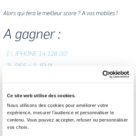
Alors qui fera le meilleur score ? A vos mobiles !
A gagner :
1
\
. IPHONE 14 128 GO
2\. PS5 + 2 JEUX
3\. PACK 20 VOLS
4\. PACK 10 VOLS
Ce site web utilise des cookies.
5\. COFFRET ULTIMATE 4D
Nous utilisons des cookies pour améliorer votre
6\. FLYBOX SENSATION +
expérience, mesurer l’audience et personnaliser le
contenu. Vous pouvez accepter, refuser ou personnaliser
7\. FLYBOX DÉCOUVERTE
vos choix.